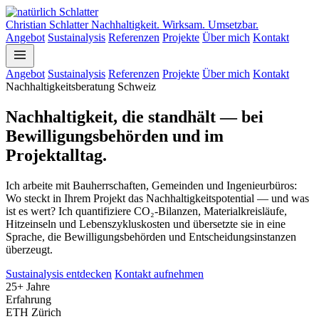
Christian Schlatter
Nachhaltigkeit
.
Wirksam
.
Umsetzbar
.
Angebot
Sustainalysis
Referenzen
Projekte
Über mich
Kontakt
Angebot
Sustainalysis
Referenzen
Projekte
Über mich
Kontakt
Nachhaltigkeitsberatung Schweiz
Nachhaltigkeit, die standhält — bei
Bewilligungsbehörden und im
Projektalltag.
Ich arbeite mit Bauherrschaften, Gemeinden und Ingenieurbüros:
Wo steckt in Ihrem Projekt das Nachhaltigkeitspotential — und was
ist es wert? Ich quantifiziere CO₂-Bilanzen, Materialkreisläufe,
Hitzeinseln und Lebenszykluskosten und übersetzte sie in eine
Sprache, die Bewilligungsbehörden und Entscheidungsinstanzen
überzeugt.
Sustainalysis entdecken
Kontakt aufnehmen
25+ Jahre
Erfahrung
ETH Zürich