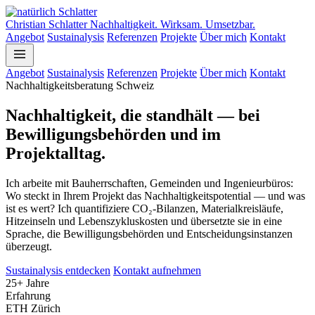
Christian Schlatter
Nachhaltigkeit
.
Wirksam
.
Umsetzbar
.
Angebot
Sustainalysis
Referenzen
Projekte
Über mich
Kontakt
Angebot
Sustainalysis
Referenzen
Projekte
Über mich
Kontakt
Nachhaltigkeitsberatung Schweiz
Nachhaltigkeit, die standhält — bei
Bewilligungsbehörden und im
Projektalltag.
Ich arbeite mit Bauherrschaften, Gemeinden und Ingenieurbüros:
Wo steckt in Ihrem Projekt das Nachhaltigkeitspotential — und was
ist es wert? Ich quantifiziere CO₂-Bilanzen, Materialkreisläufe,
Hitzeinseln und Lebenszykluskosten und übersetzte sie in eine
Sprache, die Bewilligungsbehörden und Entscheidungsinstanzen
überzeugt.
Sustainalysis entdecken
Kontakt aufnehmen
25+ Jahre
Erfahrung
ETH Zürich